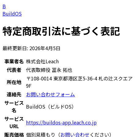
B
Build
OS
特定商取引法に基づく表記
最終更新日: 2026年4月5日
事業者名
株式会社Leach
代表者
代表取締役 冨永 拓也
〒108-0014 東京都港区芝5-36-4 札の辻スクエア
所在地
9F
連絡先
お問い合わせフォーム
サービス
BuildOS（ビルドOS）
名
サービス
https://buildos-app.leach.co.jp
URL
販売価格
個別見積もり（
お問い合わせ
ください）