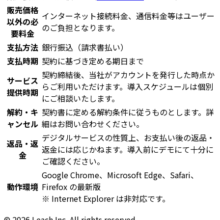
販売価格
インターネット接続料金、通信料金等はユーザー
以外の必
のご負担となります。
要料金
支払方法
銀行振込（請求書払い）
支払時期
契約に基づき定める期日まで
契約締結後、当社がアカウントを発行した時点か
サービス
らご利用いただけます。導入スケジュールは個別
提供時期
にご相談いたします。
解約・キ
契約書に定める解約条件に従うものとします。詳
ャンセル
細はお問い合わせください。
デジタルサービスの性質上、お支払い後の返品・
返品・返
返金には応じかねます。導入前にデモにて十分に
金
ご確認ください。
Google Chrome、Microsoft Edge、Safari、
動作環境
Firefox の最新版
※ Internet Explorer は非対応です。
© 2026 Leach Inc. All rights reserved.